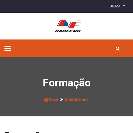
IDIOMA
Alternar
de
navegação
Formação
Casa
Contate-nos