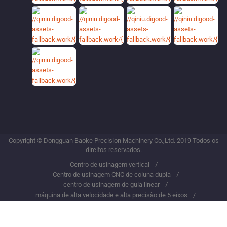
Copyright © Dongguan Baoke Precision Machinery Co.,Ltd. 2019 Todos os
direitos reservados.
Centro de usinagem vertical
Centro de usinagem CNC de coluna dupla
centro de usinagem de guia linear
máquina de alta velocidade e alta precisão de 5 eixos
Centro de usinagem de coluna dupla para serviço pesado
centro de usinagem de guia linear
Máquina de torno CNC