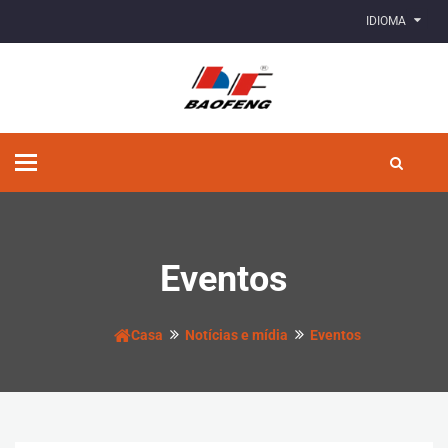
IDIOMA
Alternar
de
navegação
Eventos
Casa
Notícias e mídia
Eventos