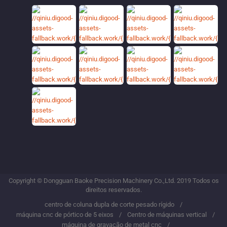
Copyright © Dongguan Baoke Precision Machinery Co.,Ltd. 2019 Todos os
direitos reservados.
centro de coluna dupla de corte pesado rígido
máquina cnc de pórtico de 5 eixos
Centro de máquinas vertical
máquina de gravação de metal cnc