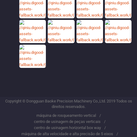
Copyright © Dongguan Baoke Precision Machinery Co.,Ltd. 2019 Todos os
direitos reservados.
máquina de rosqueamento vertical
centro de usinagem de peças verticais
centro de usinagem horizontal box way
máquina de alta velocidade e alta precisão de 5 eixos