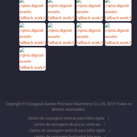
Copyright © Dongguan Baoke Precision Machinery Co.,Ltd. 2019 Todos os
direitos reservados.
Centro de usinagem vertical para trilho rígido
centro de usinagem de peças verticais
Centro de usinagem vertical para trilho rígido
centro de usinagem horizontal box way